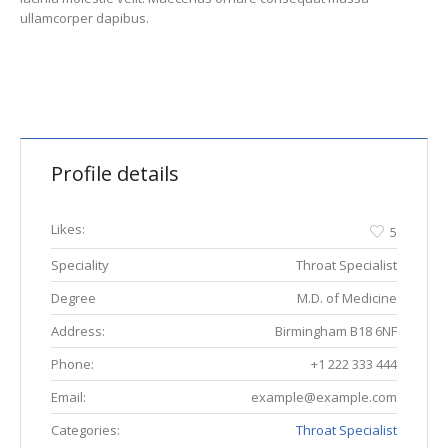
ullamcorper dapibus.
Profile details
Likes:
5
Speciality
Throat Specialist
Degree
M.D. of Medicine
Address:
Birmingham B18 6NF
Phone:
+1 222 333 444
Email:
example@example.com
Categories:
Throat Specialist