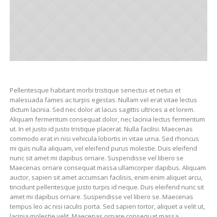
Pellentesque habitant morbi tristique senectus et netus et
malesuada fames ac turpis egestas. Nullam vel erat vitae lectus
dictum lacinia. Sed nec dolor at lacus sagittis ultrices a et lorem.
Aliquam fermentum consequat dolor, nec lacinia lectus fermentum
ut. In et justo id justo tristique placerat. Nulla facilisi. Maecenas
commodo erat in nisi vehicula lobortis in vitae urna. Sed rhoncus
mi quis nulla aliquam, vel eleifend purus molestie. Duis eleifend
nunc sit amet mi dapibus ornare. Suspendisse vel libero se
Maecenas ornare consequat massa ullamcorper dapibus. Aliquam
auctor, sapien sit amet accumsan facilisis, enim enim aliquet arcu,
tincidunt pellentesque justo turpis id neque. Duis eleifend nunc sit
amet mi dapibus ornare. Suspendisse vel libero se. Maecenas
tempus leo ac nisi iaculis porta. Sed sapien tortor, aliquet a velit ut,
lacinia molestie velit. Maecenas ornare consequat massa