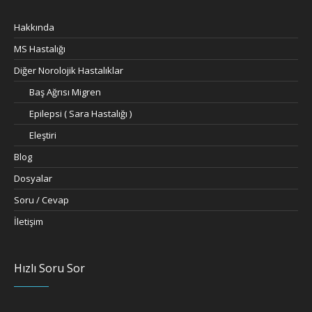
Hakkında
MS Hastalığı
Diğer Norolojik Hastalıklar
Baş Ağrısı Migren
Epilepsi ( Sara Hastalığı )
Eleştiri
Blog
Dosyalar
Soru / Cevap
İletişim
Hızlı Soru Sor