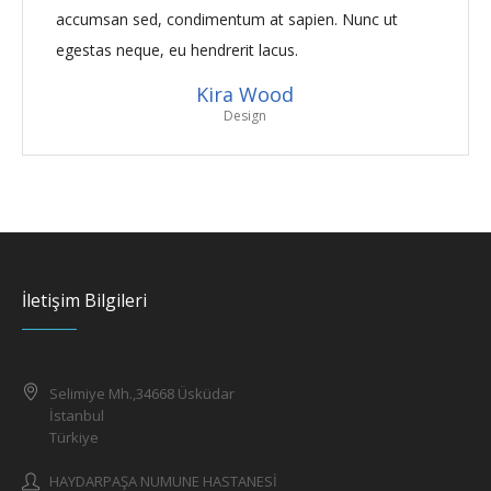
accumsan sed, condimentum at sapien. Nunc ut
egestas neque, eu hendrerit lacus.
Kira Wood
Design
İletişim Bilgileri
Selimiye Mh.,34668 Üsküdar
İstanbul
Türkiye
HAYDARPAŞA NUMUNE HASTANESİ