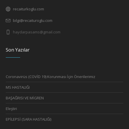
recaiturkoglu.com
bilgi@recaituroglu.com
haydarpasams@gmail.com
Son Yazılar
Coronavirüs (COVİD 19) Korunması İçin Önerilerimiz
MS HASTALIĞI
BAŞAĞRISI VE MİGREN
Eleştiri
EPİLEPSİ (SARA HASTALIĞI)