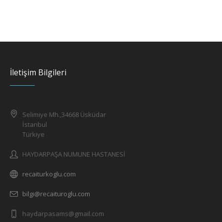
İletişim Bilgileri
Selimiye Mh.,34668 Üsküdar
İstanbul
Türkiye
HAYDARPAŞA NUMUNE HASTANESİ
recaiturkoglu.com
bilgi@recaituroglu.com
haydarpasams@gmail.com